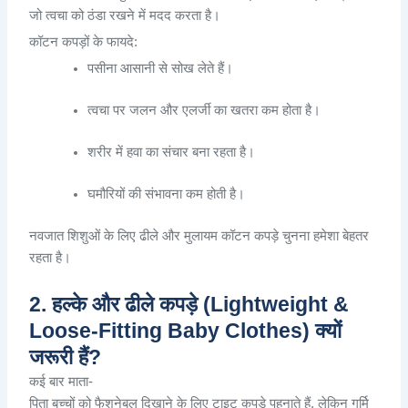
जो
त्वचा
को
ठंडा
रखने
में
मदद
करता
है
।
कॉटन
कपड़ों
के
फायदे
:
पसीना
आसानी
से
सोख
लेते
हैं
।
त्वचा
पर
जलन
और
एलर्जी
का
खतरा
कम
होता
है
।
शरीर
में
हवा
का
संचार
बना
रहता
है
।
घमौरियों
की
संभावना
कम
होती
है
।
नवजात
शिशुओं
के
लिए
ढीले
और
मुलायम
कॉटन
कपड़े
चुनना
हमेशा
बेहतर
रहता
है
।
2. हल्के और ढीले कपड़े (Lightweight &
Loose-Fitting Baby Clothes) क्यों
जरूरी हैं?
कई
बार
माता-
पिता
बच्चों
को
फैशनेबल
दिखाने
के
लिए
टाइट
कपड़े
पहनाते
हैं
,
लेकिन
गर्मि