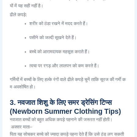
यों
में
यह
सही
नहीं
है
।
ढीले
कपड़े
:
शरीर
को
ठंडा
रखने
में
मदद
करते
हैं
।
पसीने
को
जल्दी
सूखने
देते
हैं
।
बच्चे
को
आरामदायक
महसूस
कराते
हैं
।
त्वचा
पर
रगड़
और
लालपन
को
कम
करते
हैं
।
गर्मियों
में
बच्चों
के
लिए
हल्के
रंगों
वाले
ढीले
कपड़े
चुनें
ताकि
सूरज
की
गर्मी
क
म
अवशोषित
हो
।
3. नवजात शिशु के लिए समर ड्रेसिंग टिप्स
(Newborn Summer Clothing Tips)
नवजात
बच्चों
को
बहुत
अधिक
कपड़े
पहनाने
की
जरूरत
नहीं
होती
।
अक्सर
माता
–
पिता
यह
सोचकर
बच्चे
को
ज्यादा
कपड़े
पहना
देते
हैं
कि
उसे
ठंड
लग
सकती