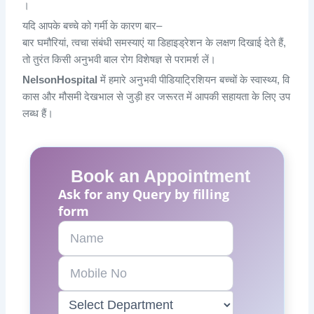
।
यदि
आपके
बच्चे
को
गर्मी
के
कारण
बार
–
बार
घमौरियां
,
त्वचा
संबंधी
समस्याएं
या
डिहाइड्रेशन
के
लक्षण
दिखाई
देते
हैं
,
तो
तुरंत
किसी
अनुभवी
बाल
रोग
विशेषज्ञ
से
परामर्श
लें
।
NelsonHospital
में
हमारे
अनुभवी
पीडियाट्रिशियन
बच्चों
के
स्वास्थ्य
,
वि
कास
और
मौसमी
देखभाल
से
जुड़ी
हर
जरूरत
में
आपकी
सहायता
के
लिए
उप
लब्ध
हैं
।
Book an Appointment
Ask for any Query by filling
form