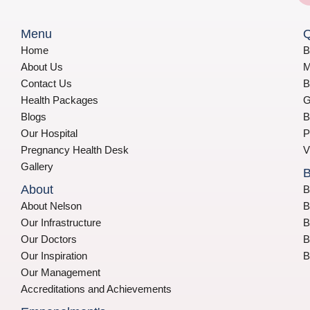
Menu
Q
Home
B
About Us
M
Contact Us
B
Health Packages
G
Blogs
B
Our Hospital
P
Pregnancy Health Desk
V
Gallery
B
About
B
About Nelson
B
Our Infrastructure
B
Our Doctors
B
Our Inspiration
B
Our Management
Accreditations and Achievements