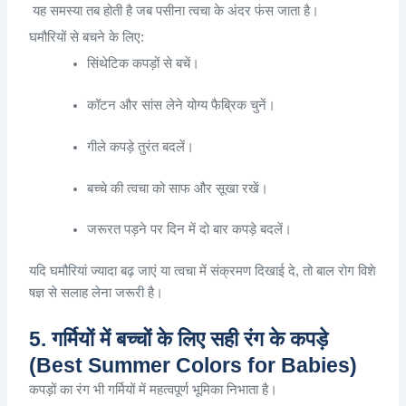
यह
समस्या
तब
होती
है
जब
पसीना
त्वचा
के
अंदर
फंस
जाता
है
।
घमौरियों
से
बचने
के
लिए
:
सिंथेटिक
कपड़ों
से
बचें
।
कॉटन
और
सांस
लेने
योग्य
फैब्रिक
चुनें
।
गीले
कपड़े
तुरंत
बदलें
।
बच्चे
की
त्वचा
को
साफ
और
सूखा
रखें
।
जरूरत
पड़ने
पर
दिन
में
दो
बार
कपड़े
बदलें
।
यदि
घमौरियां
ज्यादा
बढ़
जाएं
या
त्वचा
में
संक्रमण
दिखाई
दे
,
तो
बाल
रोग
विशे
षज्ञ
से
सलाह
लेना
जरूरी
है
।
5. गर्मियों में बच्चों के लिए सही रंग के कपड़े
(Best Summer Colors for Babies)
कपड़ों
का
रंग
भी
गर्मियों
में
महत्वपूर्ण
भूमिका
निभाता
है
।