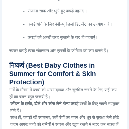
रोजाना
साफ
और
धुले
हुए
कपड़े
पहनाएं
।
कपड़े
धोने
के
लिए
बेबी
–
फ्रेंडली
डिटर्जेंट
का
उपयोग
करें
।
कपड़ों
को
अच्छी
तरह
सुखाने
के
बाद
ही
पहनाएं
।
स्वच्छ
कपड़े
त्वचा
संक्रमण
और
एलर्जी
के
जोखिम
को
कम
करते
हैं
।
निष्कर्ष (Best Baby Clothes in
Summer for Comfort & Skin
Protection)
गर्मी
के
मौसम
में
बच्चों
को
आरामदायक
और
सुरक्षित
रखने
के
लिए
सही
कप
ड़ों
का
चयन
बहुत
जरूरी
है
।
कॉटन
के
हल्के
,
ढीले
और
सांस
लेने
योग्य
कपड़े
बच्चों
के
लिए
सबसे
उपयुक्त
होते
हैं
।
साथ
ही
,
कपड़ों
की
स्वच्छता
,
सही
रंगों
का
चयन
और
धूप
से
सुरक्षा
जैसे
छोटे
कदम
आपके
बच्चे
को
गर्मियों
में
स्वस्थ
और
खुश
रखने
में
मदद
कर
सकते
हैं