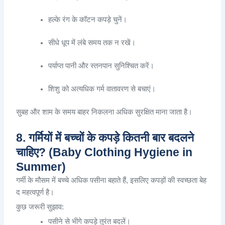
हल्के
रंग
के
कॉटन
कपड़े
चुनें
।
सीधे
धूप
में
लंबे
समय
तक
न
रखें
।
पर्याप्त
पानी
और
स्तनपान
सुनिश्चित
करें
।
शिशु
को
अत्यधिक
गर्म
वातावरण
से
बचाएं
।
सुबह
और
शाम
के
समय
बाहर
निकलना
अधिक
सुरक्षित
माना
जाता
है
।
8. गर्मियों में बच्चों के कपड़े कितनी बार बदलने
चाहिए? (Baby Clothing Hygiene in
Summer)
गर्मी
के
मौसम
में
बच्चे
अधिक
पसीना
बहाते
हैं
,
इसलिए
कपड़ों
की
स्वच्छता
बेह
द
महत्वपूर्ण
है
।
कुछ
जरूरी
सुझाव
:
पसीने
से
भीगे
कपड़े
तुरंत
बदलें
।