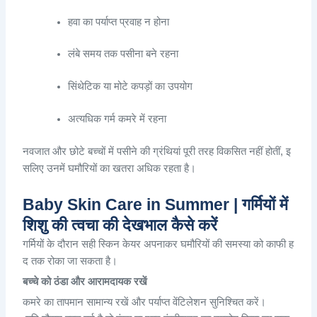
हवा
का
पर्याप्त
प्रवाह
न
होना
लंबे
समय
तक
पसीना
बने
रहना
सिंथेटिक
या
मोटे
कपड़ों
का
उपयोग
अत्यधिक
गर्म
कमरे
में
रहना
नवजात
और
छोटे
बच्चों
में
पसीने
की
ग्रंथियां
पूरी
तरह
विकसित
नहीं
होतीं
,
इ
सलिए
उनमें
घमौरियों
का
खतरा
अधिक
रहता
है
।
Baby Skin Care in Summer | गर्मियों में
शिशु की त्वचा की देखभाल कैसे करें
गर्मियों
के
दौरान
सही
स्किन
केयर
अपनाकर
घमौरियों
की
समस्या
को
काफी
ह
द
तक
रोका
जा
सकता
है
।
बच्चे
को
ठंडा
और
आरामदायक
रखें
कमरे
का
तापमान
सामान्य
रखें
और
पर्याप्त
वेंटिलेशन
सुनिश्चित
करें
।