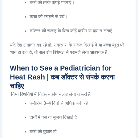
बच्चे
को
हल्के
कपड़े
पहनाएं
।
त्वचा
को
रगड़ने
से
बचें
।
डॉक्टर
की
सलाह
के
बिना
कोई
क्रीम
या
दवा
न
लगाएं
।
यदि
रैश
लगातार
बढ़
रहे
हों
,
संक्रमण
के
संकेत
दिखाई
दें
या
बच्चा
बहुत
परे
शान
हो
रहा
हो
,
तो
बाल
रोग
विशेषज्ञ
से
परामर्श
लेना
आवश्यक
है
।
When to See a Pediatrician for
Heat Rash | कब डॉक्टर से संपर्क करना
चाहिए
निम्न
स्थितियों
में
चिकित्सकीय
सलाह
लेना
जरूरी
है
:
घमौरियां
3–4
दिनों
से
अधिक
बनी
रहें
दानों
में
पस
या
सूजन
दिखाई
दे
बच्चे
को
बुखार
हो