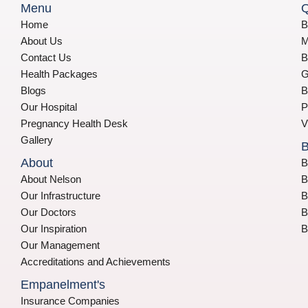
Menu
Q
Home
B
About Us
M
Contact Us
B
Health Packages
G
Blogs
B
Our Hospital
P
Pregnancy Health Desk
V
Gallery
B
About
B
About Nelson
B
Our Infrastructure
B
Our Doctors
B
Our Inspiration
B
Our Management
Accreditations and Achievements
Empanelment's
Insurance Companies