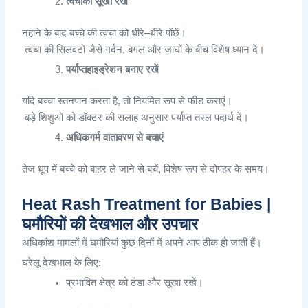
त्वचा
को
सूखा
रखें
नहाने
के
बाद
बच्चे
की
त्वचा
को
धीरे
–
धीरे
पोंछें
।
त्वचा
की
सिलवटों
जैसे
गर्दन
,
बगल
और
जांघों
के
बीच
विशेष
ध्यान
दें
।
पर्याप्त
हाइड्रेशन
बनाए
रखें
यदि
बच्चा
स्तनपान
करता
है
,
तो
नियमित
रूप
से
फीड
कराएं
।
बड़े
शिशुओं
को
डॉक्टर
की
सलाह
अनुसार
पर्याप्त
तरल
पदार्थ
दें
।
अधिक
गर्म
वातावरण
से
बचाएं
तेज
धूप
में
बच्चे
को
बाहर
ले
जाने
से
बचें
,
विशेष
रूप
से
दोपहर
के
समय
।
Heat Rash Treatment for Babies |
घमौरियों की देखभाल और उपचार
अधिकांश
मामलों
में
घमौरियां
कुछ
दिनों
में
अपने
आप
ठीक
हो
जाती
हैं
।
घरेलू
देखभाल
के
लिए
:
प्रभावित
क्षेत्र
को
ठंडा
और
सूखा
रखें
।