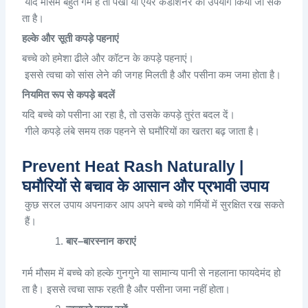
यदि
मौसम
बहुत
गर्म
है
तो
पंखा
या
एयर
कंडीशनर
का
उपयोग
किया
जा
सक
ता
है
।
हल्के
और
सूती
कपड़े
पहनाएं
बच्चे
को
हमेशा
ढीले
और
कॉटन
के
कपड़े
पहनाएं
।
इससे
त्वचा
को
सांस
लेने
की
जगह
मिलती
है
और
पसीना
कम
जमा
होता
है
।
नियमित
रूप
से
कपड़े
बदलें
यदि
बच्चे
को
पसीना
आ
रहा
है
,
तो
उसके
कपड़े
तुरंत
बदल
दें
।
गीले
कपड़े
लंबे
समय
तक
पहनने
से
घमौरियों
का
खतरा
बढ़
जाता
है
।
Prevent Heat Rash Naturally |
घमौरियों से बचाव के आसान और प्रभावी उपाय
कुछ
सरल
उपाय
अपनाकर
आप
अपने
बच्चे
को
गर्मियों
में
सुरक्षित
रख
सकते
हैं
।
बार
–
बार
स्नान
कराएं
गर्म
मौसम
में
बच्चे
को
हल्के
गुनगुने
या
सामान्य
पानी
से
नहलाना
फायदेमंद
हो
ता
है
।
इससे
त्वचा
साफ
रहती
है
और
पसीना
जमा
नहीं
होता
।